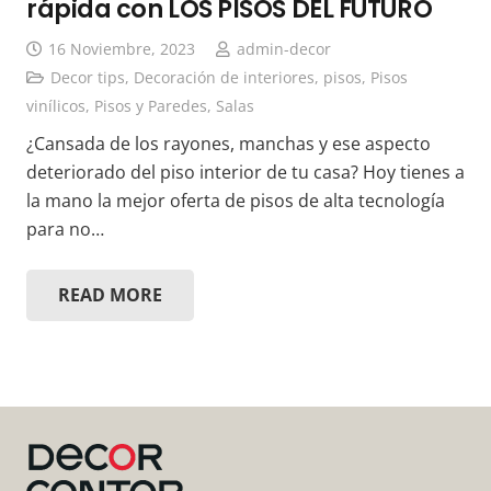
rápida con LOS PISOS DEL FUTURO
16 Noviembre, 2023
admin-decor
Decor tips
,
Decoración de interiores
,
pisos
,
Pisos
vinílicos
,
Pisos y Paredes
,
Salas
¿Cansada de los rayones, manchas y ese aspecto
deteriorado del piso interior de tu casa? Hoy tienes a
la mano la mejor oferta de pisos de alta tecnología
para no…
READ MORE