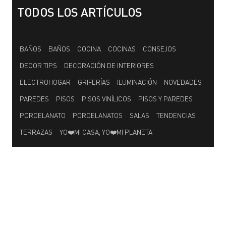
TODOS LOS ARTÍCULOS
Categorías
BAÑOS
BAÑOS
COCINA
COCINAS
CONSEJOS
DECOR TIPS
DECORACIÓN DE INTERIORES
ELECTROHOGAR
GRIFERÍAS
ILUMINACIÓN
NOVEDADES
PAREDES
PISOS
PISOS VINÍLICOS
PISOS Y PAREDES
PORCELANATO
PORCELANATOS
SALAS
TENDENCIAS
TERRAZAS
YO❤️MI CASA, YO❤️MI PLANETA