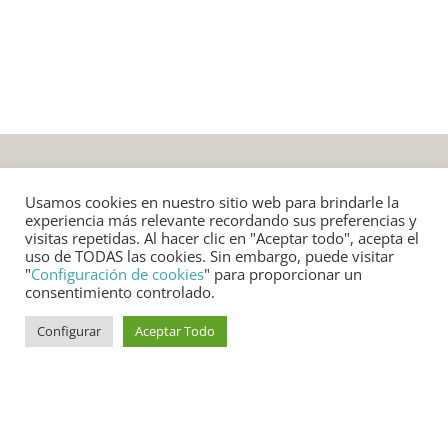
Usamos cookies en nuestro sitio web para brindarle la
experiencia más relevante recordando sus preferencias y
visitas repetidas. Al hacer clic en "Aceptar todo", acepta el
uso de TODAS las cookies. Sin embargo, puede visitar
"
Configuración de cookies
" para proporcionar un
SERVICIO AL CLIENTE
consentimiento controlado.
Condiciones de entrega de productos y muestra
Configurar
Aceptar Todo
Condiciones de servicio de instalación
Cambios y devoluciones
Políticas de garantía
Términos y condiciones