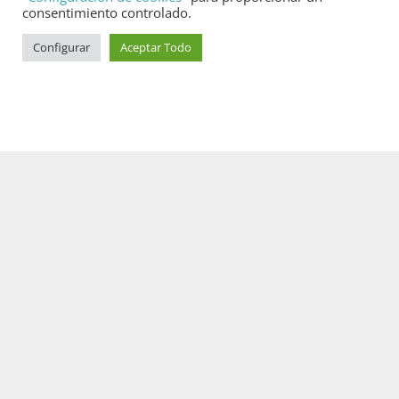
consentimiento controlado.
Configurar
Aceptar Todo
SERVICIO AL CLIENTE
Condiciones de entrega de productos y muestra
Condiciones de servicio de instalación