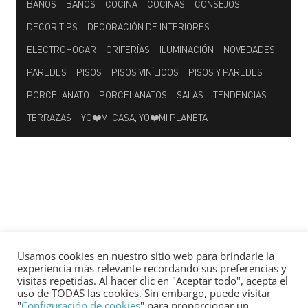
BAÑOS
BAÑOS
COCINA
COCINAS
CONSEJOS
DECOR TIPS
DECORACIÓN DE INTERIORES
ELECTROHOGAR
GRIFERÍAS
ILUMINACIÓN
NOVEDADES
PAREDES
PISOS
PISOS VINÍLICOS
PISOS Y PAREDES
PORCELANATO
PORCELANATOS
SALAS
TENDENCIAS
TERRAZAS
YO❤️MI CASA, YO❤️MI PLANETA
Usamos cookies en nuestro sitio web para brindarle la
experiencia más relevante recordando sus preferencias y
visitas repetidas. Al hacer clic en "Aceptar todo", acepta el
uso de TODAS las cookies. Sin embargo, puede visitar
"
Configuración de cookies
" para proporcionar un