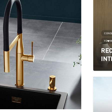
CONS
YO❤️M
REC
INT