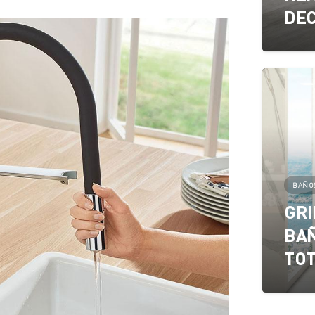
DE
BAÑO
GRI
BAÑ
TOT