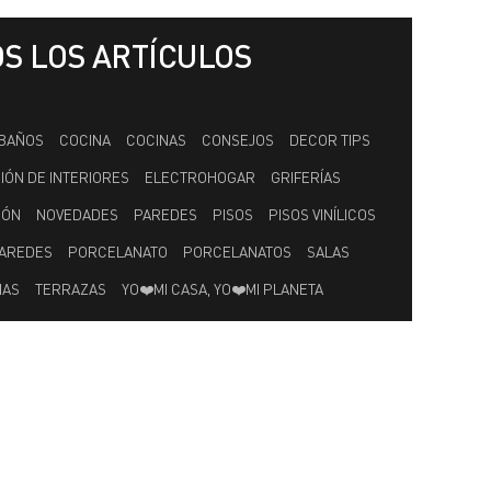
S LOS ARTÍCULOS
orías
BAÑOS
COCINA
COCINAS
CONSEJOS
DECOR TIPS
ÓN DE INTERIORES
ELECTROHOGAR
GRIFERÍAS
IÓN
NOVEDADES
PAREDES
PISOS
PISOS VINÍLICOS
PAREDES
PORCELANATO
PORCELANATOS
SALAS
IAS
TERRAZAS
YO❤️MI CASA, YO❤️MI PLANETA