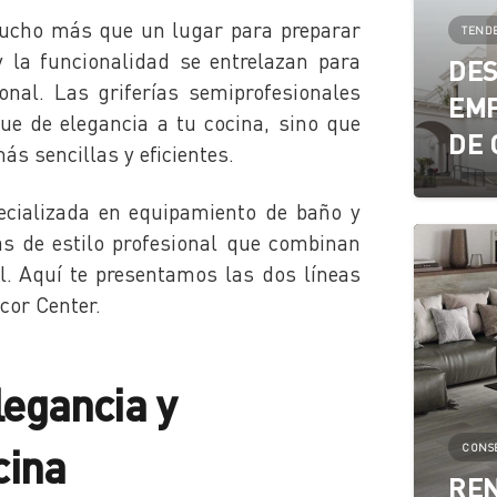
mucho más que un lugar para preparar
TEND
y la funcionalidad se entrelazan para
DES
ional. Las griferías semiprofesionales
EMP
ue de elegancia a tu cocina, sino que
DE 
s sencillas y eficientes.
cializada en equipamiento de baño y
ías de estilo profesional que combinan
al. Aquí te presentamos las dos líneas
cor Center.
legancia y
cina
CONS
REN