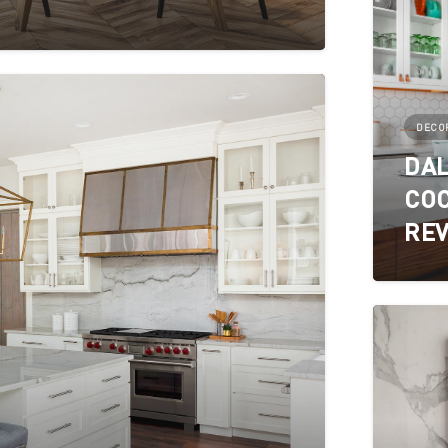
DECOR
DAL
COC
REV