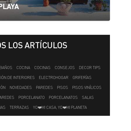
PLAYA
S LOS ARTÍCULOS
gorías
BAÑOS
COCINA
COCINAS
CONSEJOS
DECOR TIPS
ÓN DE INTERIORES
ELECTROHOGAR
GRIFERÍAS
IÓN
NOVEDADES
PAREDES
PISOS
PISOS VINÍLICOS
PAREDES
PORCELANATO
PORCELANATOS
SALAS
IAS
TERRAZAS
YO❤️MI CASA, YO❤️MI PLANETA