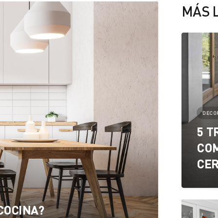
MÁS 
DECOR
5 T
CO
CE
COCINA?