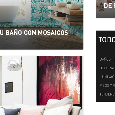
DE 
U BAÑO CON MOSAICOS
TODO
Cate
BAÑOS
DECORACI
ILUMINAC
PISOS Y 
TENDENC