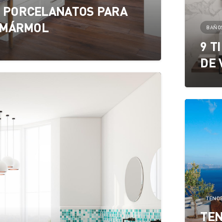
 PORCELANATOS PARA
 MÁRMOL
BAÑO
9 T
DE 
TEND
TEN