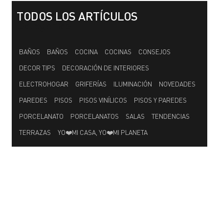
TODOS LOS ARTÍCULOS
Categorías
BAÑOS
BAÑOS
COCINA
COCINAS
CONSEJOS
DECOR TIPS
DECORACIÓN DE INTERIORES
ELECTROHOGAR
GRIFERÍAS
ILUMINACIÓN
NOVEDADES
PAREDES
PISOS
PISOS VINÍLICOS
PISOS Y PAREDES
PORCELANATO
PORCELANATOS
SALAS
TENDENCIAS
TERRAZAS
YO❤️MI CASA, YO❤️MI PLANETA